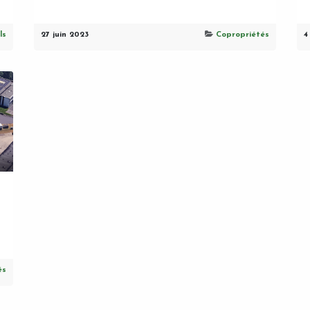
ls
27 juin 2023
Copropriétés
4
és