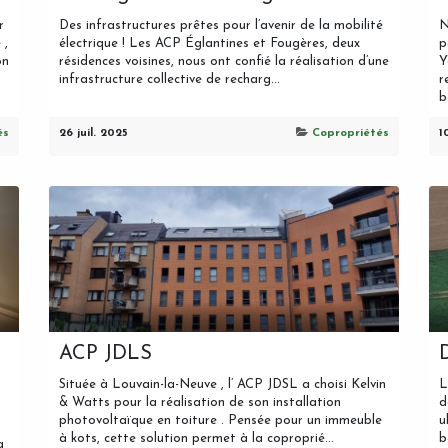
r
Des infrastructures prêtes pour l’avenir de la mobilité
N
 ,
électrique ! Les ACP Églantines et Fougères, deux
p
on
résidences voisines, nous ont confié la réalisation d’une
Y
infrastructure collective de recharg...
r
b
és
26 juil. 2025
Copropriétés
1
ACP JDLS
Située à Louvain-la-Neuve , l’ ACP JDSL a choisi Kelvin
L
& Watts pour la réalisation de son installation
d
photovoltaïque en toiture . Pensée pour un immeuble
u
à kots, cette solution permet à la coproprié...
b
a