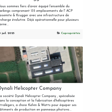
ous sommes fiers d’avoir équipé l’ensemble du
arkings comprenant 135 emplacements de l' ACP
osemite & Krugger avec une infrastructure de
echarge évolutive. Déjà opérationnelle pour plusieurs
orne...
0 juil. 2025
Copropriétés
Dynali Helicopter Company
a société Dynali Helicopter Company , spécialisée
ans la conception et la fabrication d’hélicoptères
ltralégers, a choisi Kelvin & Watts pour équiper ses
âtiments de production en panneaux photovo...